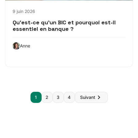
9 juin 2026
Qu’est-ce qu’un BIC et pourquoi est-il
essentiel en banque ?
Anne
Pagination
1
2
3
4
Suivant
des
publications