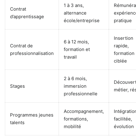
1 à 3 ans,
Rémunérat
Contrat
alternance
expérienc
d’apprentissage
école/entreprise
pratique
Insertion
6 à 12 mois,
Contrat de
rapide,
formation et
professionnalisation
formation
travail
ciblée
2 à 6 mois,
Découver
Stages
immersion
métier, ré
professionnelle
Accompagnement,
Intégratio
Programmes jeunes
formations,
facilitée,
talents
mobilité
évolution